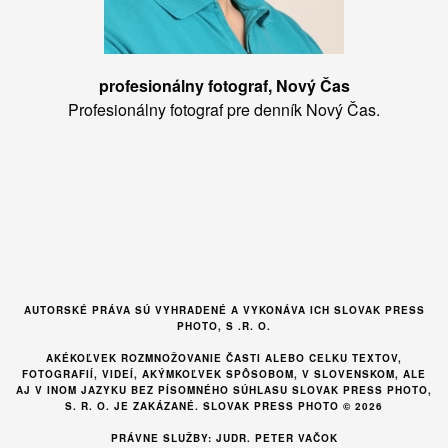
profesionálny fotograf, Nový Čas
Profesionálny fotograf pre denník Nový Čas.
AUTORSKÉ PRÁVA SÚ VYHRADENÉ A VYKONÁVA ICH SLOVAK PRESS
PHOTO, S .R. O.
AKÉKOĽVEK ROZMNOŽOVANIE ČASTI ALEBO CELKU TEXTOV,
FOTOGRAFIÍ, VIDEÍ, AKÝMKOĽVEK SPÔSOBOM, V SLOVENSKOM, ALE
AJ V INOM JAZYKU BEZ PÍSOMNÉHO SÚHLASU SLOVAK PRESS PHOTO,
S. R. O. JE ZAKÁZANÉ. SLOVAK PRESS PHOTO © 2026
PRÁVNE SLUŽBY: JUDR. PETER VAČOK