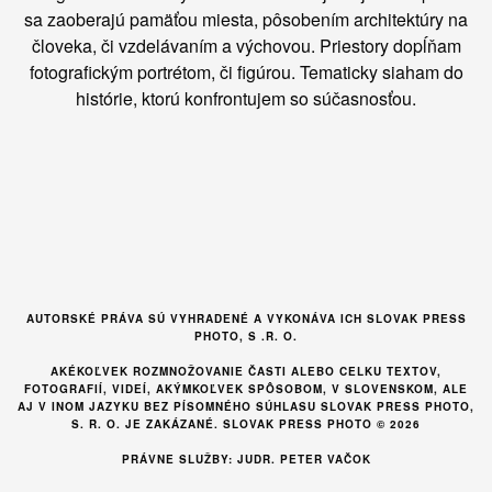
sa zaoberajú pamäťou miesta, pôsobením architektúry na
človeka, či vzdelávaním a výchovou. Priestory dopĺňam
fotografickým portrétom, či figúrou. Tematicky siaham do
histórie, ktorú konfrontujem so súčasnosťou.
AUTORSKÉ PRÁVA SÚ VYHRADENÉ A VYKONÁVA ICH SLOVAK PRESS
PHOTO, S .R. O.
AKÉKOĽVEK ROZMNOŽOVANIE ČASTI ALEBO CELKU TEXTOV,
FOTOGRAFIÍ, VIDEÍ, AKÝMKOĽVEK SPÔSOBOM, V SLOVENSKOM, ALE
AJ V INOM JAZYKU BEZ PÍSOMNÉHO SÚHLASU SLOVAK PRESS PHOTO,
S. R. O. JE ZAKÁZANÉ. SLOVAK PRESS PHOTO © 2026
PRÁVNE SLUŽBY: JUDR. PETER VAČOK