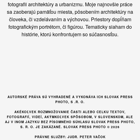
fotografii architektúry a urbanizmu. Moje najnovšie práce
sa zaoberajú pamäťou miesta, pôsobením architektúry na
človeka, či vzdelávaním a výchovou. Priestory dopĺňam
fotografickým portrétom, či figúrou. Tematicky siaham do
histórie, ktorú konfrontujem so súčasnosťou.
AUTORSKÉ PRÁVA SÚ VYHRADENÉ A VYKONÁVA ICH SLOVAK PRESS
PHOTO, S .R. O.
AKÉKOĽVEK ROZMNOŽOVANIE ČASTI ALEBO CELKU TEXTOV,
FOTOGRAFIÍ, VIDEÍ, AKÝMKOĽVEK SPÔSOBOM, V SLOVENSKOM, ALE
AJ V INOM JAZYKU BEZ PÍSOMNÉHO SÚHLASU SLOVAK PRESS PHOTO,
S. R. O. JE ZAKÁZANÉ. SLOVAK PRESS PHOTO © 2026
PRÁVNE SLUŽBY: JUDR. PETER VAČOK