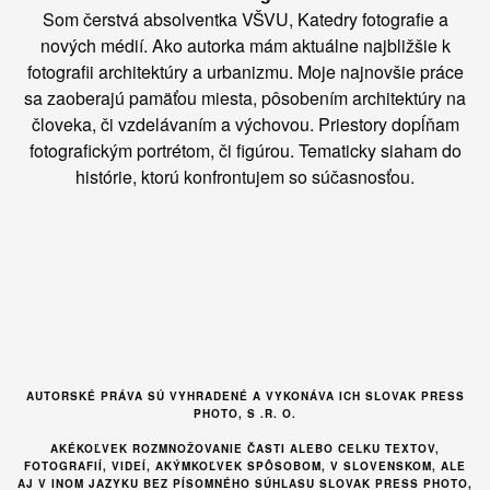
Som čerstvá absolventka VŠVU, Katedry fotografie a
nových médií. Ako autorka mám aktuálne najbližšie k
fotografii architektúry a urbanizmu. Moje najnovšie práce
sa zaoberajú pamäťou miesta, pôsobením architektúry na
človeka, či vzdelávaním a výchovou. Priestory dopĺňam
fotografickým portrétom, či figúrou. Tematicky siaham do
histórie, ktorú konfrontujem so súčasnosťou.
AUTORSKÉ PRÁVA SÚ VYHRADENÉ A VYKONÁVA ICH SLOVAK PRESS
PHOTO, S .R. O.
AKÉKOĽVEK ROZMNOŽOVANIE ČASTI ALEBO CELKU TEXTOV,
FOTOGRAFIÍ, VIDEÍ, AKÝMKOĽVEK SPÔSOBOM, V SLOVENSKOM, ALE
AJ V INOM JAZYKU BEZ PÍSOMNÉHO SÚHLASU SLOVAK PRESS PHOTO,