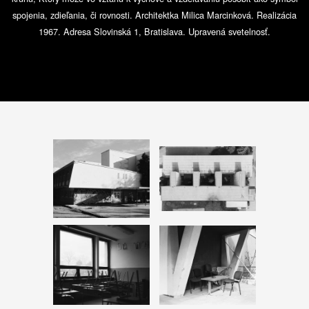
spojenia, zdieľania, či rovnosti. Architektka Milica Marcinková. Realizácia
1967. Adresa Slovinská 1, Bratislava. Upravená svetelnosť.