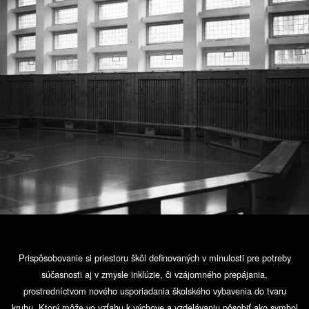
Prispôsobovanie si priestoru škôl definovaných v minulosti pre potreby
súčasnosti aj v zmysle inklúzie, či vzájomného prepájania,
prostredníctvom nového usporiadania školského vybavenia do tvaru
kruhu, Ktorý môže vo vzťahu k výchove a vzdelávaniu pôsobiť ako symbol