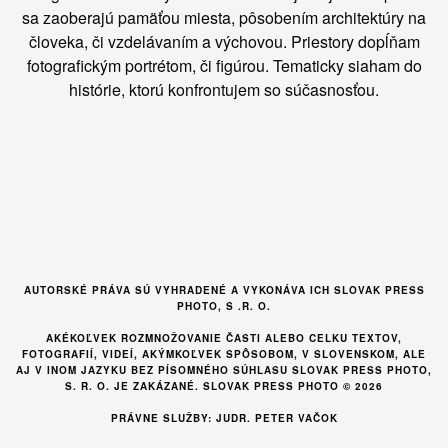
sa zaoberajú pamäťou miesta, pôsobením architektúry na
človeka, či vzdelávaním a výchovou. Priestory dopĺňam
fotografickým portrétom, či figúrou. Tematicky siaham do
histórie, ktorú konfrontujem so súčasnosťou.
AUTORSKÉ PRÁVA SÚ VYHRADENÉ A VYKONÁVA ICH SLOVAK PRESS
PHOTO, S .R. O.
AKÉKOĽVEK ROZMNOŽOVANIE ČASTI ALEBO CELKU TEXTOV,
FOTOGRAFIÍ, VIDEÍ, AKÝMKOĽVEK SPÔSOBOM, V SLOVENSKOM, ALE
AJ V INOM JAZYKU BEZ PÍSOMNÉHO SÚHLASU SLOVAK PRESS PHOTO,
S. R. O. JE ZAKÁZANÉ. SLOVAK PRESS PHOTO © 2026
PRÁVNE SLUŽBY: JUDR. PETER VAČOK